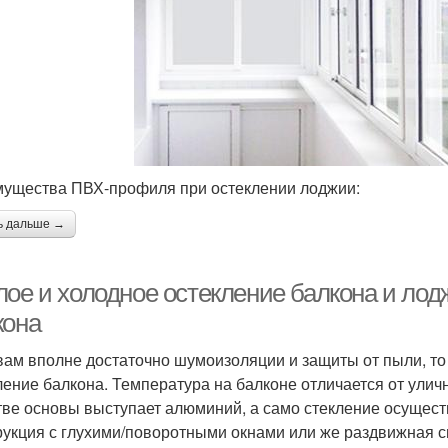
ущества ПВХ-профиля при остеклении лоджии:
ь дальше →
лое и холодное остекление балкона и лод
кона
вам вполне достаточно шумоизоляции и защиты от пыли, то
ление балкона. Температура на балконе отличается от уличн
тве основы выступает алюминий, а само стекление осущес
рукция с глухими/поворотными окнами или же раздвижная 