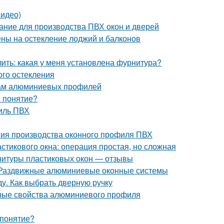
видео)
ание для производства ПВХ окон и дверей
ены на остекление лоджий и балконов
лить: какая у меня установлена фурнитура?
ого остекления
кам алюминиевых профилей
я понятие?
филь ПВХ
гия производства оконного профиля ПВХ
астикового окна: операция простая, но сложная
нитуры пластиковых окон — отзывы
. Раздвижные алюминиевые оконные системы
у. Как выбрать дверную ручку
ные свойства алюминиевого профиля
 понятие?