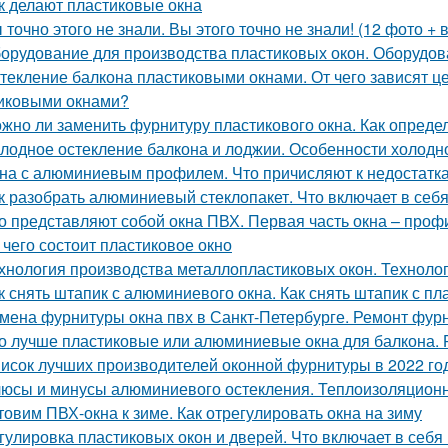
к делают пластиковые окна
 точно этого не знали. Вы этого точно не знали! (12 фото + 
орудование для производства пластиковых окон. Оборудов
текление балкона пластиковыми окнами. От чего зависят ц
иковыми окнами?
жно ли заменить фурнитуру пластикового окна. Как опреде
лодное остекление балкона и лоджии. Особенности холодн
на с алюминиевым профилем. Что причисляют к недостат
к разобрать алюминиевый стеклопакет. Что включает в себ
о представляют собой окна ПВХ. Первая часть окна – про
 чего состоит пластиковое окно
хнология производства металлопластиковых окон. Техноло
к снять штапик с алюминиевого окна. Как снять штапик с пл
мена фурнитуры окна пвх в Санкт-Петербурге. Ремонт фур
о лучше пластиковые или алюминиевые окна для балкона
исок лучших производителей оконной фурнитуры в 2022 год
юсы и минусы алюминиевого остекления. Теплоизоляцион
товим ПВХ-окна к зиме. Как отрегулировать окна на зиму
гулировка пластиковых окон и дверей. Что включает в себя