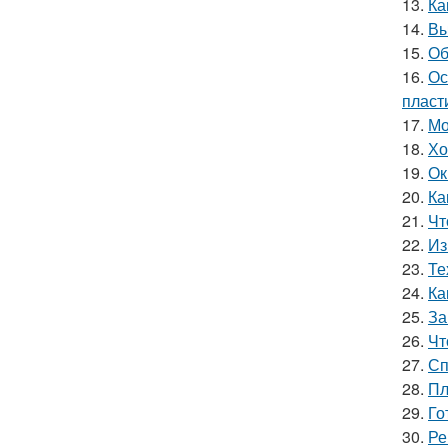
13.
Ка
14.
Вы
15.
Об
16.
Ос
пласт
17.
Мо
18.
Хо
19.
Ок
20.
Ка
21.
Чт
22.
Из
23.
Те
24.
Ка
25.
За
26.
Чт
27.
Сп
28.
Пл
29.
Го
30.
Ре