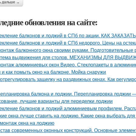
ь дальше →
ледние обновления на сайте:
екление балконов и лоджий в СПб по акции. КАК ЗАКА
екление балконов и лоджий в СПб недорого. Цены на осте
онтаж балконного окна своими руками. Подготовительные 
тема выдвижения для столов. МЕХАНИЗМЫ ДЛЯ ВЫДВ
онтаж алюминиевых окон Видео. Стеклопакеты в алюмини
 и как помыть окно на балконе. Мойка снаружи
 отрегулировать защелку на раздвижных окнах. Как регул
епланировка балкона и лоджии. Перепланировка лоджии — 
сование, лучшие варианты для переделки лоджии
екление балконов и лоджий алюминиевым профилем. Рас
кие окна лучше ставить на лоджию. Какие окна выбрать для
монтаж окна на лоджию
став современных оконных конструкций. Основные элемен