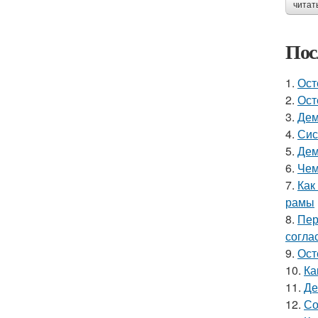
читат
Пос
1.
Ост
2.
Ост
3.
Дем
4.
Сис
5.
Дем
6.
Чем
7.
Как
рамы
8.
Пер
согла
9.
Ост
10.
Ка
11.
Де
12.
Со