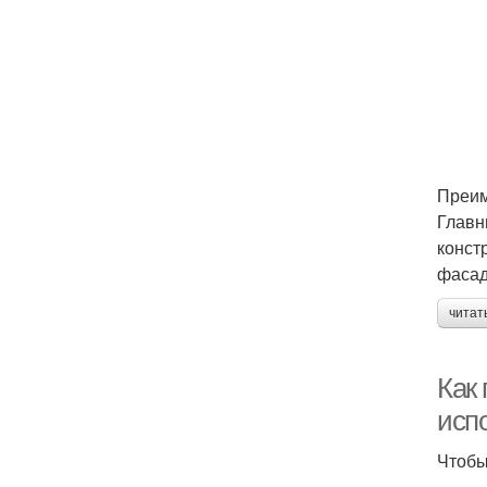
Преим
Главн
конст
фасад
читат
Как
исп
Чтобы