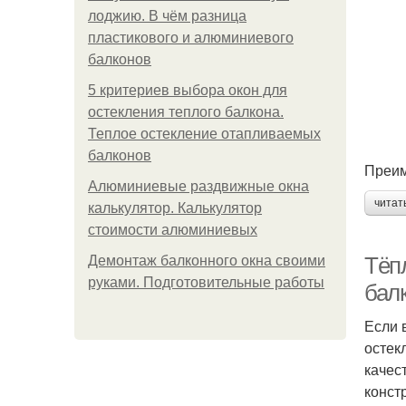
лоджию. В чём разница
пластикового и алюминиевого
балконов
5 критериев выбора окон для
остекления теплого балкона.
Теплое остекление отапливаемых
балконов
Преим
Алюминиевые раздвижные окна
читат
калькулятор. Калькулятор
стоимости алюминиевых
Тёп
Демонтаж балконного окна своими
руками. Подготовительные работы
бал
Если 
остек
качес
конст