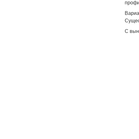
профи
Вариа
Сущес
С вын