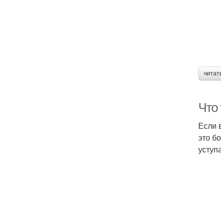
читат
Что
Если 
это б
уступ