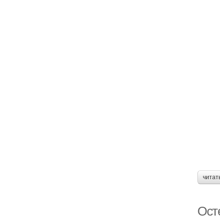
читат
Ост