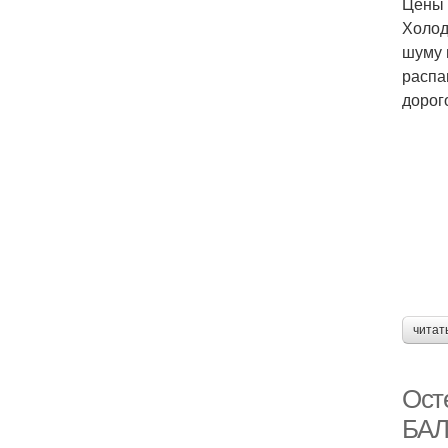
Цены 
Холод
шуму 
распа
дорог
читат
Ост
БАЛ