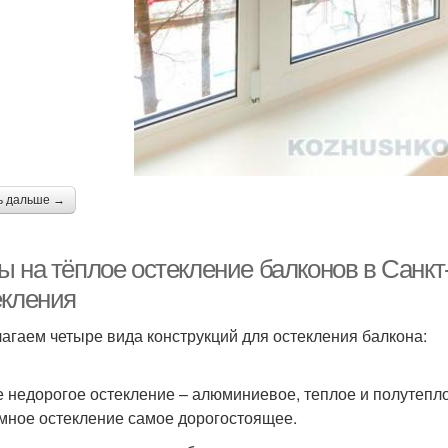
ь дальше →
ы на тёплое остекление балконов в Санкт
екления
агаем четыре вида конструкций для остекления балкона:
 недорогое остекление – алюминиевое, теплое и полутепл
мное остекление самое дорогостоящее.