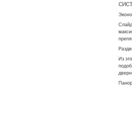
сис
Эконо
Слайд
макси
препя
Раздв
Из эт
подоб
дверн
Панор