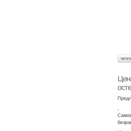
читат
Цен
ост
Предл
,
Самое
безра