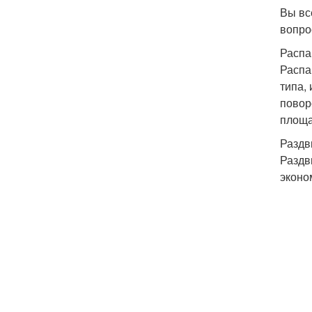
Вы вс
вопро
Распа
Распа
типа,
повор
площа
Раздв
Раздв
эконо