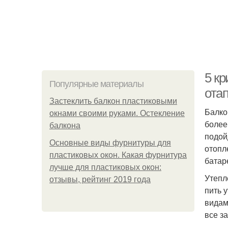
5 кр
Популярные материалы
ота
Застеклить балкон пластиковыми
Балко
окнами своими руками. Остекление
более
балкона
подой
Основные виды фурнитуры для
отопл
пластиковых окон. Какая фурнитура
батар
лучше для пластиковых окон:
Утепл
отзывы, рейтинг 2019 года
пить 
видам
все з