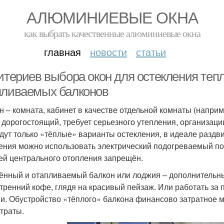
АЛЮМИНИЕВЫЕ ОКНА
как выбрать качественные алюминиевые окна
главная
новости
статьи
итериев выбора окон для остекления тепл
пливаемых балконов
н – комната, кабинет в качестве отдельной комнаты (наприме
 дорогостоящий, требует серьезного утепления, организаци
дут только «тёплые» варианты остекления, в идеале раздв
ения можно использовать электрический подогреваемый пол
ей центрального отопления запрещён.
ённый и отапливаемый балкон или лоджия – дополнительны
утренний кофе, глядя на красивый пейзаж. Или работать з
и. Обустройство «тёплого» балкона финансово затратное 
атраты.