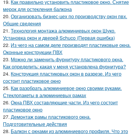
19.
Как правильно установить пластиковое окно. Снятие
мерок для остекления балкона
20.
Организовать бизнес-цех по производству окон пвх.
Общие сведения
21.
Технология монтажа алюминиевых окон Шуко.
Установка окон и дверей Schuco (Первая ошибка)
22.
Из чего на самом деле производят пластиковые окна.
Оконные конструкции ПВХ
23.
Можно ли заменить фурнитуру пластикового окна.
Как определить: какая у меня установлена фурнитура?
24.
Конструкция пластиковых окон в разрезе. Из чего
состоит пластиковое окно
25.
Как разобрать алюминиевое окно своими руками.
Стеклопакеты в алюминиевых рамах
26.
Окна ПВХ составляющие части. Из чего состоит
пластиковое окно
27.
Демонтаж рамы пластикового окна.
Подготовительные действия
28.
Балкон с окнами из алюминиевого профиля. Что это