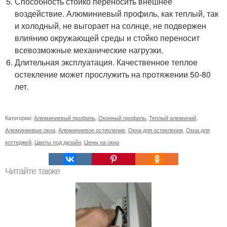
Способность стойко переносить внешнее
воздействие. Алюминиевый профиль, как теплый, так
и холодный, не выгорает на солнце, не подвержен
влиянию окружающей среды и стойко переносит
всевозможные механические нагрузки.
Длительная эксплуатация. Качественное теплое
остекление может прослужить на протяжении 50-80
лет.
Категории:
Алюминиевый профиль
,
Оконный профиль
,
Теплый алюминий
,
Алюминиевые окна
,
Алюминиевое остекление
,
Окна для остекления
,
Окна для
коттеджей
,
Цветы под дизайн
,
Цены на окна
Читайте также