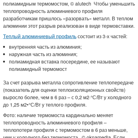
полиамидным термомостом, © alutech Чтобы уменьшить
теплопроводность алюминиевого профиля
разработчикам пришлось «разорвать» металл. В теплом
алюминии этот разрыв реализован в виде термовставки.
Теплый алюминиевый профиль
состоит из 3-х частей:
внутренняя часть из алюминия;
наружная часть из алюминия;
полиамидная вставка посередине, ее называют
полиамидный термомост
За счет разрыва металла сопротивление теплопередаче
(показатель для оценки теплоизоляционных свойств)
выросло более, чем в 6 раз – с 0,2 м
2
·°С/Вт у холодного
до 1,25 м
2
•°С/Вт у теплого профиля.
Фото: наличие термомоста кардинально меняет
теплопроводность алюминиевого профиля –
теплопотери профиля с термомостом в 6 раз меньше,
чем у холодного без термомоста, © oknamedia Если