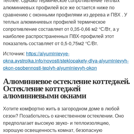
теплее. Однако термическое сопротивление теплых
алюминиевых профилей все же остается ниже по
сравнению с оконными профилями из дерева и ПВХ . У
теплых алюминиевых профилей термическое
сопротивление составляет от 0,35-0,66 м2 °С/Вт, а у
наиболее распространенных ПВХ-профилей этот
показатель составляет от 0,5-0,75м2 °С/Вт.
Источник:
https://alyuminievye-
okna.aystroika.info/novosti/steklopakety-dlya-alyuminievyh-
okon-osobennosti-teplyh-alyuminievyh-okon
Алюминиевое остекление коттеджей.
Остекление коттеджей
алюминиевыми окнами
Хотите комфортно жить в загородном доме в любой
сезон? Позаботьтесь о качественном остеклении. Оно
предполагает высокую звуко- и теплоизоляцию,
хорошую освещенность комнат, безопасную