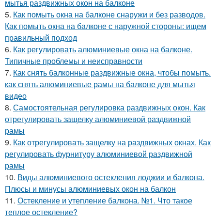
мытья раздвижных окон на балконе
5.
Как помыть окна на балконе снаружи и без разводов.
Как помыть окна на балконе с наружной стороны: ищем
правильный подход
6.
Как регулировать алюминиевые окна на балконе.
Типичные проблемы и неисправности
7.
Как снять балконные раздвижные окна, чтобы помыть.
как снять алюминиевые рамы на балконе для мытья
видео
8.
Самостоятельная регулировка раздвижных окон. Как
отрегулировать защелку алюминиевой раздвижной
рамы
9.
Как отрегулировать защелку на раздвижных окнах. Как
регулировать фурнитуру алюминиевой раздвижной
рамы
10.
Виды алюминиевого остекления лоджии и балкона.
Плюсы и минусы алюминиевых окон на балкон
11.
Остекление и утепление балкона. №1. Что такое
теплое остекление?