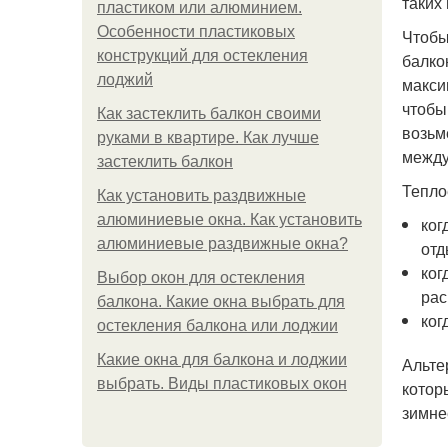
таких
пластиком или алюминием.
Особенности пластиковых
Чтобы
конструкций для остекления
балко
лоджий
макси
чтобы
Как застеклить балкон своими
возьм
руками в квартире. Как лучше
между
застеклить балкон
Тепло
Как установить раздвижные
алюминиевые окна. Как установить
ког
алюминиевые раздвижные окна?
отд
ког
Выбор окон для остекления
рас
балкона. Какие окна выбрать для
ког
остекления балкона или лоджии
Какие окна для балкона и лоджии
Альте
выбрать. Виды пластиковых окон
котор
зимне