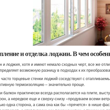
пление и отделка лоджии. В чем особе
н и лоджия, хотя и имеют немало сходных черт, все же отлич
пределяет возможную разницу в подходах к их преобразов
 часто торцевые стенки лоджий соседствуют с отапливаем
тивную термоизоляцию – значительно проще.
и балкон практически всегда располагается на плите, высту
рон, а нередкое еще и сверху-снизу «продуваем всеми ветр
ько одна сторона, а сама она как бы «прячется» в нише фа