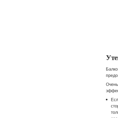
Уте
Балко
предо
Очень
эффек
Есл
сто
тол