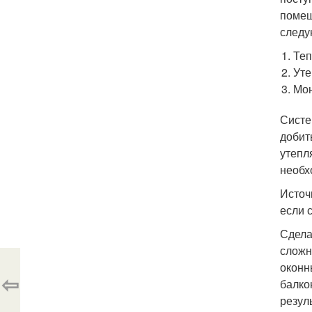
помещ
следу
Теп
Уте
Мон
Систе
добит
утепл
необх
Источ
если 
Сдела
сложн
оконн
⇦
балко
резул