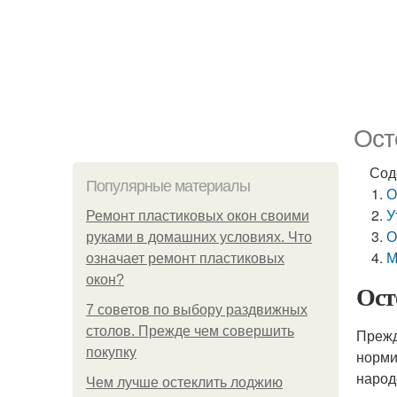
Ост
Сод
Популярные материалы
О
У
Ремонт пластиковых окон своими
О
руками в домашних условиях. Что
М
означает ремонт пластиковых
окон?
Ост
7 советов по выбору раздвижных
столов. Прежде чем совершить
Прежд
покупку
норми
народ
Чем лучше остеклить лоджию