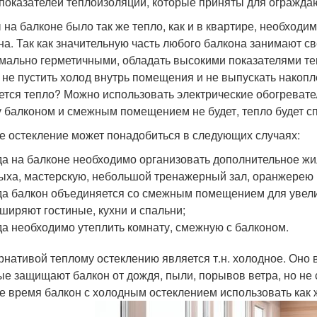
 показателей теплоизоляции, которые приняты для огражда
 на балконе было так же тепло, как и в квартире, необходим
на. Так как значительную часть любого балкона занимают с
мально герметичными, обладать высокими показателями те
 не пустить холод внутрь помещения и не выпускать накопл
ется тепло? Можно использовать электрические обогревател
 балконом и смежным помещением не будет, тепло будет сп
е остекление может понадобиться в следующих случаях:
да на балконе необходимо организовать дополнительное жи
ыха, мастерскую, небольшой тренажерный зал, оранжерею и 
да балкон объединяется со смежным помещением для увел
ширяют гостиные, кухни и спальни;
да необходимо утеплить комнату, смежную с балконом.
рнативой теплому остеклению является т.н. холодное. Оно 
ые защищают балкон от дождя, пыли, порывов ветра, но не 
е время балкон с холодным остеклением использовать как