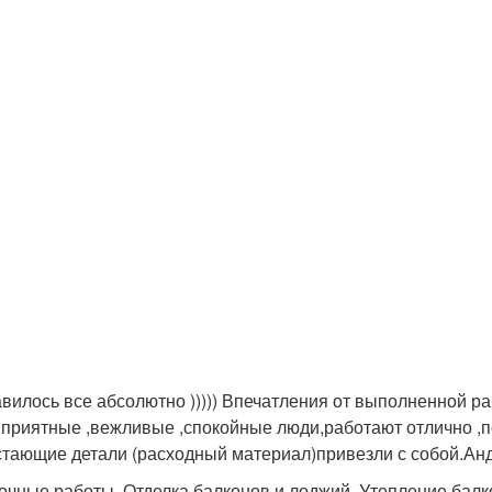
вилось все абсолютно ))))) Впечатления от выполненной р
 приятные ,вежливые ,спокойные люди,работают отлично
стающие детали (расходный материал)привезли с собой.Анд
очные работы, Отделка балконов и лоджий, Утепление бал