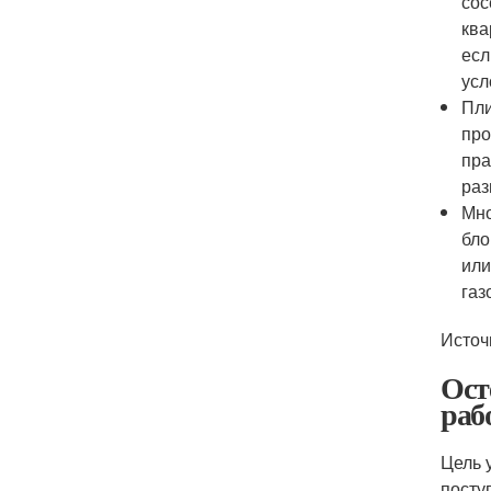
сос
ква
есл
усл
Пли
про
пра
раз
Мно
бло
или
газ
Источ
Ост
раб
Цель 
посту