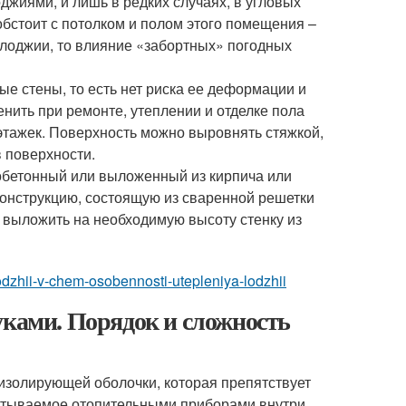
жиями, и лишь в редких случаях, в угловых
обстоит с потолком и полом этого помещения –
 лоджии, то влияние «забортных» погодных
ые стены, то есть нет риска ее деформации и
нить при ремонте, утеплении и отделке пола
этажек. Поверхность можно выровнять стяжкой,
в поверхности.
обетонный или выложенный из кирпича или
конструкцию, состоящую из сваренной решетки
о выложить на необходимую высоту стенку из
a-lodzhii-v-chem-osobennosti-utepleniya-lodzhii
уками. Порядок и сложность
изолирующей оболочки, которая препятствует
батываемое отопительными приборами внутри