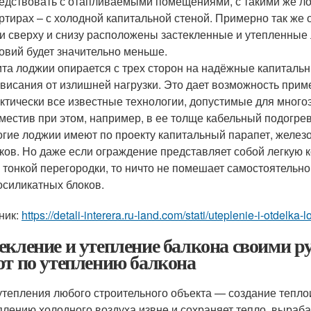
едствовать с отапливаемыми помещениями, с такими же лод
ртирах – с холодной капитальной стеной. Примерно так же 
и сверху и снизу расположены застекленные и утепленные
овий будет значительно меньше.
та лоджии опирается с трех сторон на надёжные капитальн
висания от излишней нагрузки. Это дает возможность приме
ктически все известные технологии, допустимые для много
местив при этом, например, в ее толще кабельный подогре
гие лоджии имеют по проекту капитальный парапет, желез
ков. Но даже если ограждение представляет собой легкую 
 тонкой перегородки, то ничто не помешает самостоятельн
осиликатных блоков.
ник:
https://detali-interera.ru-land.com/stati/uteplenie-i-otdelk
екление и утепление балкона своими р
от по утеплению балкона
утепления любого строительного объекта — создание тепло
плению холодного воздуха извне и сохраняет тепло, выра