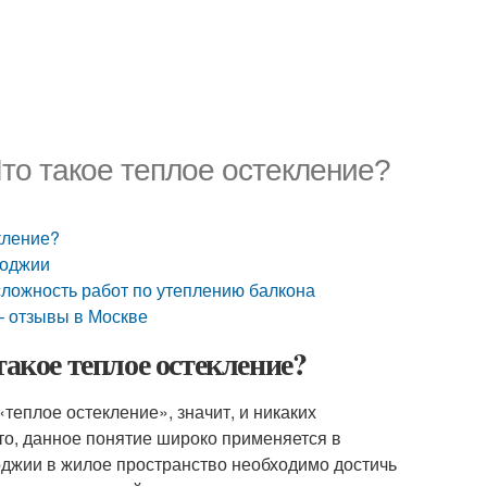
то такое теплое остекление?
кление?
лоджии
сложность работ по утеплению балкона
– отзывы в Москве
такое теплое остекление?
«теплое остекление», значит, и никаких
то, данное понятие широко применяется в
лоджии в жилое пространство необходимо достичь