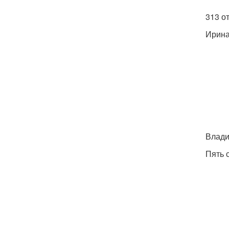
313 о
Ирина
Влади
Пять 