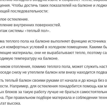
ения. Чтобы достичь таких показателей на балконе и лодж
ющей последовательности:
лое остекление.
пление внутренних поверхностей.
таж системы «теплый пол».
ма теплого пола на балконе выполняет функцию источника 
ься комфортных условий в холодном помещении. Какими бы
яющие материалы, они не вырабатывают тепло, поэтому са
одимую температуру на балконе.
ником отопления, помимо теплого пола, может служить нас
соседи снизу не утеплили балкон или внизу находится под
ть теплый балкон своими руками от начала и до конца без о
ости. Например, для остекления понадобится помощь как м
ых блоков за такую работу лучше не браться самостоятель
на. При правильном подборе материала и соблюдении техн
ьтат высока.