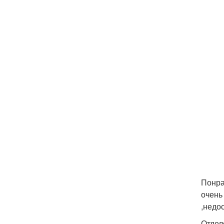
Понра
очень
,недо
Отдел