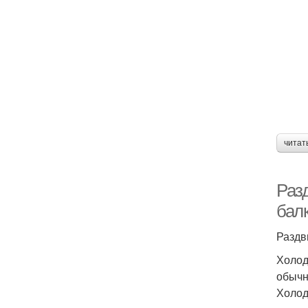
читат
Раз
бал
Раздв
Холод
обычн
Холод