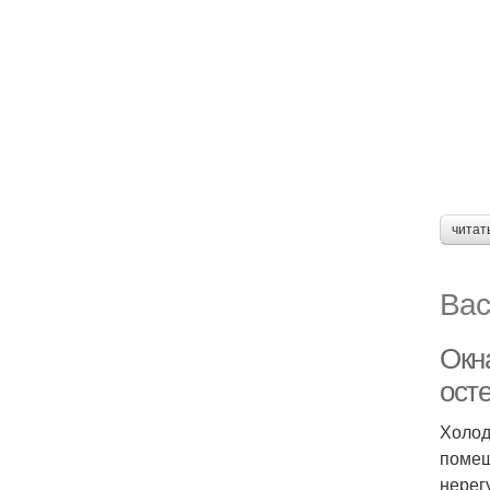
читат
Вас
Окн
ост
Холод
помещ
нерег