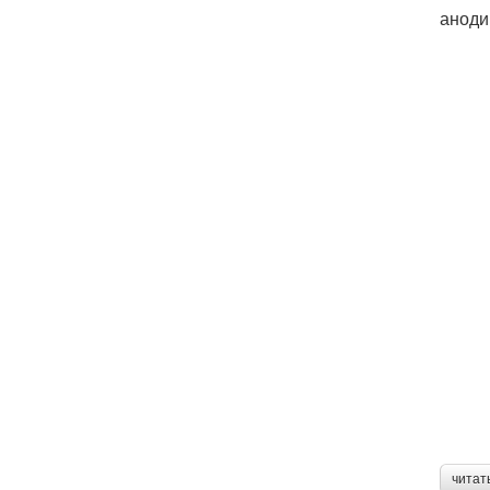
аноди
читат