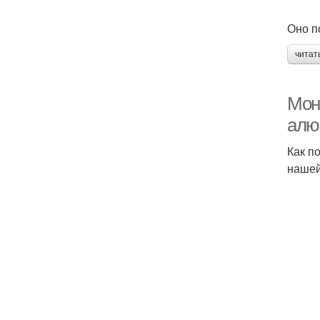
Оно п
читат
Мон
алю
Как п
нашей