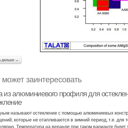
ь дальше →
 может заинтересовать
а из алюминиевого профиля для остеклен
екление
ным называют остекление с помощью алюминиевых констру
ений, которые не отапливаются в зимний период, т.е. для 
улярно. Температура на веранде при таком варианте будет т