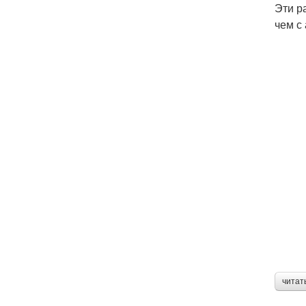
Эти р
чем с
читат