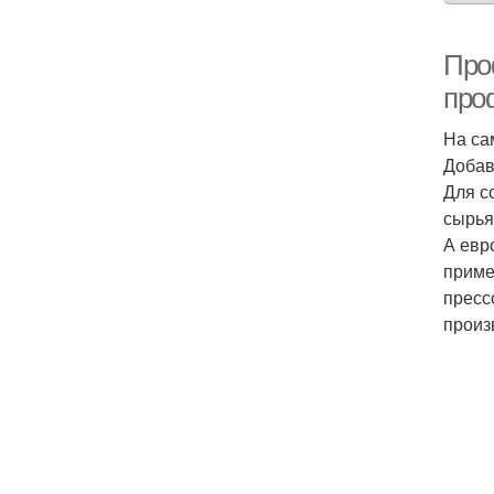
Про
про
На са
Добав
Для с
сырья
А евр
приме
пресс
произ