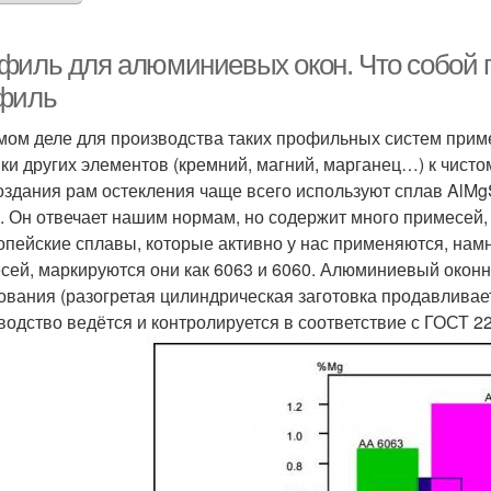
филь для алюминиевых окон. Что собой
филь
мом деле для производства таких профильных систем при
ки других элементов (кремний, магний, марганец…) к чисто
оздания рам остекления чаще всего используют сплав AlMg
. Он отвечает нашим нормам, но содержит много примесей, 
опейские сплавы, которые активно у нас применяются, на
сей, маркируются они как 6063 и 6060. Алюминиевый окон
ования (разогретая цилиндрическая заготовка продавливает
водство ведётся и контролируется в соответствие с ГОСТ 2