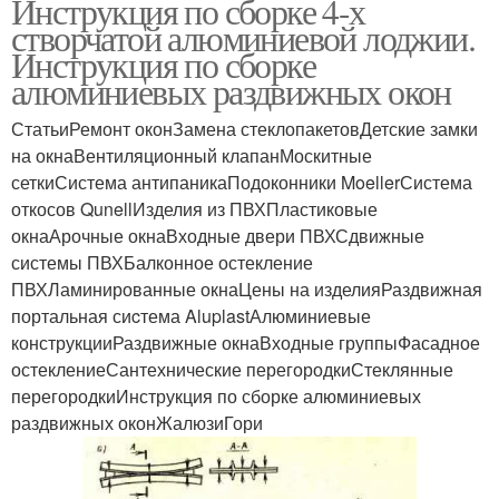
Инструкция по сборке 4-х
створчатой алюминиевой лоджии.
Инструкция по сборке
алюминиевых раздвижных окон
СтатьиРемонт оконЗамена стеклопакетовДетские замки
на окнаВентиляционный клапанМоскитные
сеткиСистема антипаникаПодоконники MoellerСистема
откосов QunellИзделия из ПВХПластиковые
окнаАрочные окнаВходные двери ПВХСдвижные
системы ПВХБалконное остекление
ПВХЛаминированные окнаЦены на изделияРаздвижная
портальная сиcтема AluplastАлюминиевые
конструкцииРаздвижные окнаВходные группыФасадное
остеклениеСантехнические перегородкиСтеклянные
перегородкиИнструкция по сборке алюминиевых
раздвижных оконЖалюзиГори