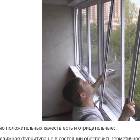
о положительных качеств есть и отрицательные:
движная фурнитура не в состоянии обеспечить герметично