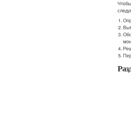
Чтобы
следу
Опр
Выб
Обо
мон
Реш
Пер
Раз