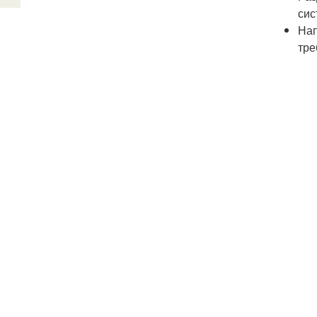
сис
Нап
тре