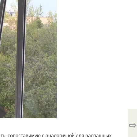
⇨
сть, сопоставимую с аналогичной для распашных