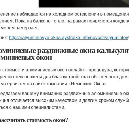
енение наблюдается на холодном остеклении в помещения
ением. Пока на балконе тепло, на рамах появляется конденс
еменем замерзает.
ник:
https://alyuminievye-okna.aystroika.info/novosti/alyumini
миниевые раздвижные окна калькуля
миниевых окон
т стоимости алюминиевых окон онлайн – процедура, котору
рести стеклопакеты для благоустройства собственного дома
м сервисом на сайте компании «Немецкие Окна».
едлагаем вашему вниманию раздвижные алюминиевые окна
кция отличается высоким качеством и долгим сроком службы
ться с нашими специалистами.
рассчитать стоимость окон?