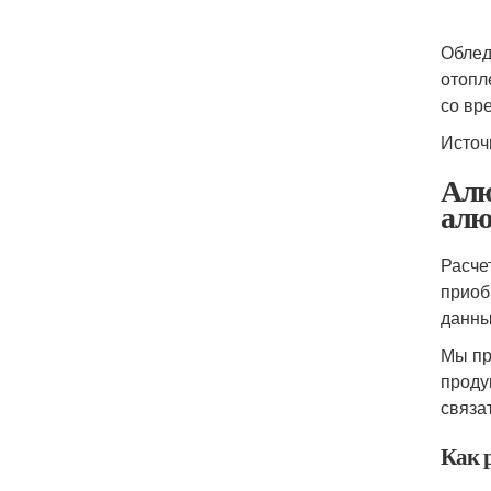
Облед
отопл
со вр
Источ
Алю
алю
Расче
приоб
данны
Мы пр
проду
связа
Как 