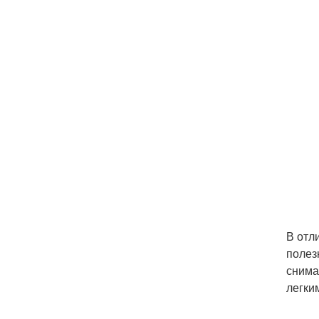
В отл
полез
снима
легки