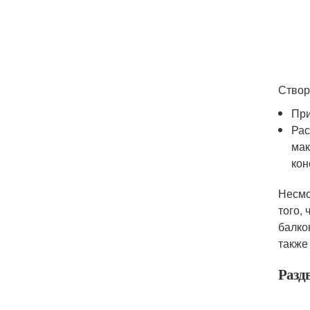
Створ
При
Рас
мак
кон
Несмо
того,
балко
также
Разд