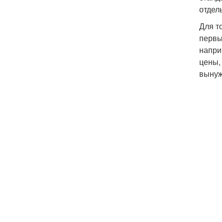
отдел
Для т
первы
напри
цены,
вынуж