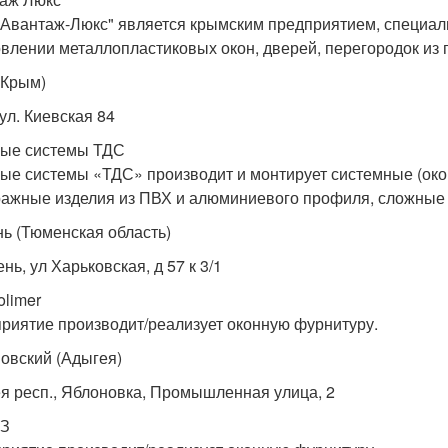
Авантаж-Люкс" является крымским предприятием, специа
овлении металлопластиковых окон, дверей, перегородок из 
(Крым)
ул. Киевская 84
ые системы ТДС
ые системы «ТДС» производит и монтирует системные (око
ражные изделия из ПВХ и алюминиевого профиля, сложные 
ь (Тюменская область)
нь, ул Харьковская, д 57 к 3/1
olimer
риятие производит/реализует оконную фурнитуру.
овский (Адыгея)
я респ., Яблоновка, Промышленная улица, 2
З