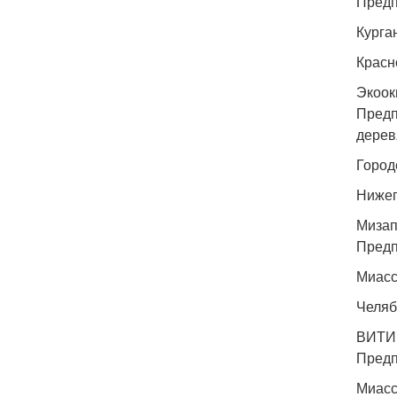
Предп
Курга
Красн
Экоок
Предп
дерев
Город
Нижег
Мизап
Предп
Миасс
Челяб
ВИТ
Предп
Миасс