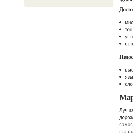
Досто
мно
тон
уст
ест
Недос
выс
язы
сло
Мар
Лучша
дорож
самос
станд