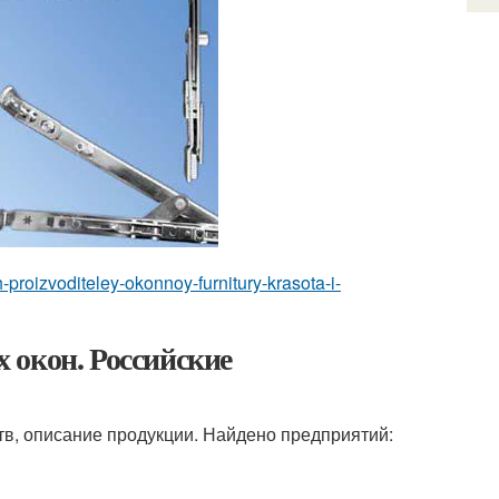
h-proizvoditeley-okonnoy-furnitury-krasota-i-
 окон. Российские
тв, описание продукции. Найдено предприятий: