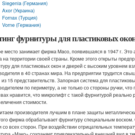
Siegenia (Германия)
Axor (Украина)
Fornax (Турция)
Vorne (Германия)
тинг фурнитуры для пластиковых окон
е место занимает фирма Maco, появившаяся в 1947 г. Это
а на территории своей страны. Кроме этого открыты предп
туру для пластиковых окон и дверей с высоким уровнем в
водителя в 40 странах мира. На предприятии трудится свыш
 из 15 представительств. Запорная система для пластиковы
водителем по периметру, а не только со стороны ручки, что
ывах нравится, что микролифт с такой фурнитурой реально 
величения стоимости.
итаем производителя лучшим в плане защиты металлических
того фирма обрабатывает фурнитуру специальным воском. 
и со всех сторон. При воздействии отрицательных температ
тура «Мако» сохраняет привлекательный внешний вид в теч