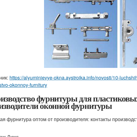
ник:
https://alyuminievye-okna.aystroika.info/novosti/10-luchshi
tvo-okonnoy-furnitury
изводство фурнитуры для пластиковых
изводители оконной фурнитуры
ая фурнитура оптом от производителя: контакты производс
аж Люкс