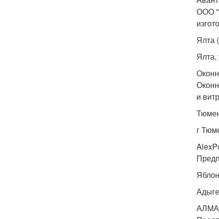
ООО "
изгот
Ялта 
Ялта, 
Оконн
Оконн
и вит
Тюмен
г Тюме
AlexP
Предп
Яблон
Адыге
АЛМА