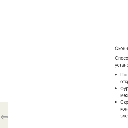
Оконн
Спосо
устан
Пов
отк
Фур
мех
Скр
кон
⇦
эле