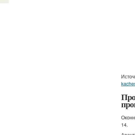
Источ
kaches
Про
про
Оконн
14.
Авант