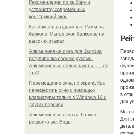
Рекомендации по выбору и
устройству современных
конструкций окон
Как помыть раздвижные Рамы на
балконе. Мытье окон балконов на
Рей
высоких этажах
Перво
Алюминиевые окна для балкона
завод
регулировка своими руками.
фурни
Алюминиевые стеклопакеты —, что
произ
это?
одном
Перемещение окна по экрану. Как
произ
переместить окно с помощью
в отз
клавиатуры только в Windows 10 и
для у
других версиях
Мы сч
Алюминиевые окна на балкон
Для э
раздвижные. Виды
детал
фурни