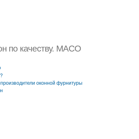
он по качеству. MACO
O
т?
 производители оконной фурнитуры
он