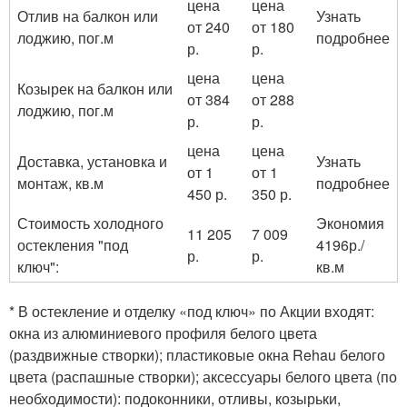
цена
цена
Отлив на балкон или
Узнать
от 240
от 180
лоджию, пог.м
подробнее
р.
р.
цена
цена
Козырек на балкон или
от 384
от 288
лоджию, пог.м
р.
р.
цена
цена
Доставка, установка и
Узнать
от 1
от 1
монтаж, кв.м
подробнее
450 р.
350 р.
Стоимость холодного
Экономия
11 205
7 009
остекления "под
4196р./
р.
р.
ключ":
кв.м
* В остекление и отделку «под ключ» по Акции входят:
окна из алюминиевого профиля белого цвета
(раздвижные створки); пластиковые окна Rehau белого
цвета (распашные створки); аксессуары белого цвета (по
необходимости): подоконники, отливы, козырьки,