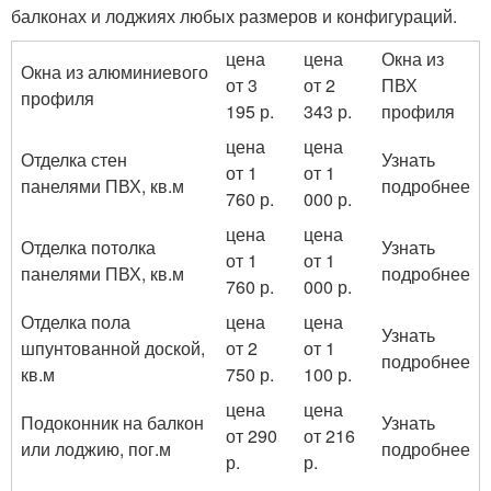
балконах и лоджиях любых размеров и конфигураций.
цена
цена
Окна из
Окна из алюминиевого
от 3
от 2
ПВХ
профиля
195 р.
343 р.
профиля
цена
цена
Отделка стен
Узнать
от 1
от 1
панелями ПВХ, кв.м
подробнее
760 р.
000 р.
цена
цена
Отделка потолка
Узнать
от 1
от 1
панелями ПВХ, кв.м
подробнее
760 р.
000 р.
Отделка пола
цена
цена
Узнать
шпунтованной доской,
от 2
от 1
подробнее
кв.м
750 р.
100 р.
цена
цена
Подоконник на балкон
Узнать
от 290
от 216
или лоджию, пог.м
подробнее
р.
р.