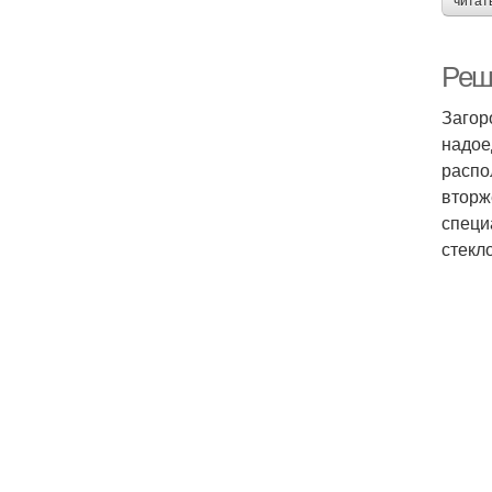
читат
Реш
Загор
надое
распо
вторж
специ
стекл