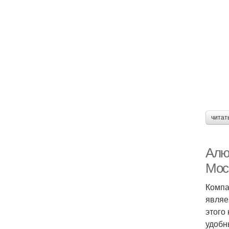
читат
Алю
Мос
Компа
являе
этого
удобн