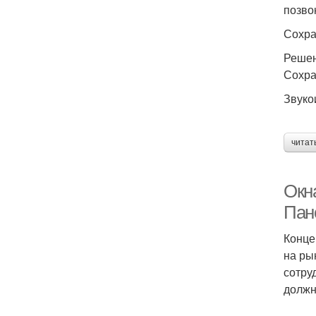
позво
Сохра
Решен
Сохра
Звуко
читат
Окн
Пан
Конце
на ры
сотру
должн