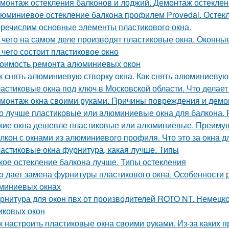
монтаж остекления балконов и лоджий. Демонтаж остеклен
юминиевое остекление балкона профилем Provedal. Остек
речислим основные элементы пластикового окна.
 чего на самом деле производят пластиковые окна. Оконны
 чего состоит пластиковое окно
оимость ремонта алюминиевых окон
к снять алюминиевую створку окна. Как снять алюминиевую
астиковые окна под ключ в Московской области. Что делае
монтаж окна своими руками. Причины повреждения и демо
о лучше пластиковые или алюминиевые окна для балкона
кие окна дешевле пластиковые или алюминиевые. Преимущ
лкон с окнами из алюминиевого профиля. Что это за окна д
астиковые окна фурнитура, какая лучше. Типы
кое остекление балкона лучше. Типы остекления
о дает замена фурнитуры пластикового окна. Особенности
миниевых окнах
рнитура для окон пвх от производителей ROTO NT. Немецко
иковых окон
к настроить пластиковые окна своими руками. Из-за каких п