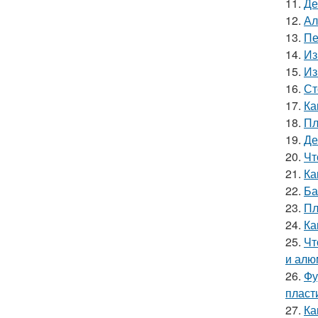
11.
Де
12.
Ал
13.
Пе
14.
Из
15.
Из
16.
Ст
17.
Ка
18.
Пл
19.
Де
20.
Чт
21.
Ка
22.
Ба
23.
Пл
24.
Ка
25.
Чт
и алю
26.
Фу
пласт
27.
Ка