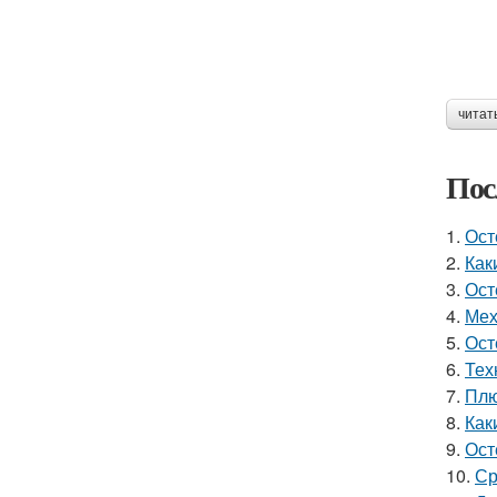
читат
Пос
1.
Ост
2.
Как
3.
Ост
4.
Мех
5.
Ост
6.
Тех
7.
Плю
8.
Как
9.
Ост
10.
Ср