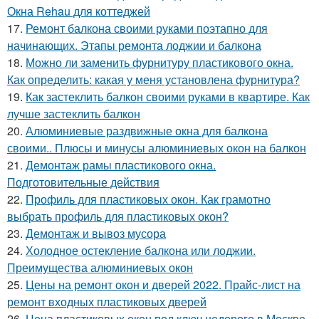
Окна Rehau для коттеджей
17.
Ремонт балкона своими руками поэтапно для
начинающих. Этапы ремонта лоджии и балкона
18.
Можно ли заменить фурнитуру пластикового окна.
Как определить: какая у меня установлена фурнитура?
19.
Как застеклить балкон своими руками в квартире. Как
лучше застеклить балкон
20.
Алюминиевые раздвижные окна для балкона
своими.. Плюсы и минусы алюминиевых окон на балкон
21.
Демонтаж рамы пластикового окна.
Подготовительные действия
22.
Профиль для пластиковых окон. Как грамотно
выбрать профиль для пластиковых окон?
23.
Демонтаж и вывоз мусора
24.
Холодное остекление балкона или лоджии.
Преимущества алюминиевых окон
25.
Цены на ремонт окон и дверей 2022. Прайс-лист на
ремонт входных пластиковых дверей
26.
Цена пластиковых окон под ключ недорого в Москве.