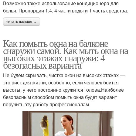
Возможно также использование кондиционера для
белья. Пропорции 1:4. 4 части воды и 1 часть средства.
Раздвижные механизмы
Двери в шкафах
читать дальше →
Как помыть окна на балконе
снаружи самой. Как мыть окна на
Ручки для раздвижных
высоких этажах снаружи: 4
Двери с доводчиками
дверей
безопасных варианта
Не будем скрывать, чистка окон на высоких этажах —
это риск для жизни, особенно, если человек боится
Раздвижные
Раздвижные порталы
высоты, у него постоянно кружится голова.Наиболее
устройства
безопасным способом помыть окна будет вариант
поручить эту работу профессионалам.
Пластиковые двери
Двери на балкон