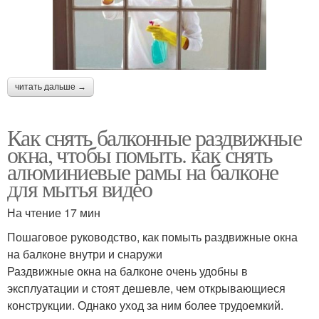
Системы для
Двери для шкафа-купе
раздвижных дверей
читать дальше →
Алюминиевые двери
Двери на веранду
Как снять балконные раздвижные
окна, чтобы помыть. как снять
алюминиевые рамы на балконе
для мытья видео
Системы для входных
дверей
На чтение 17 мин
Пошаговое руководство, как помыть раздвижные окна
на балконе внутри и снаружи
Раздвижные окна на балконе очень удобны в
эксплуатации и стоят дешевле, чем открывающиеся
конструкции. Однако уход за ним более трудоемкий.