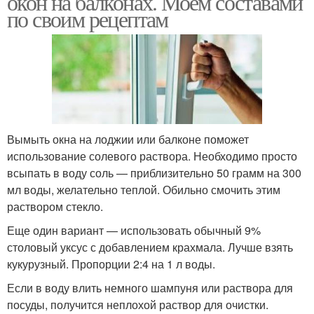
окон на балконах. Моем составами
по своим рецептам
Механизм для
Раздвижные системы
раздвижных дверей
Вымыть окна на лоджии или балконе поможет
Двери с доводчиком
Откатная дверь
использование солевого раствора. Необходимо просто
всыпать в воду соль — приблизительно 50 грамм на 300
мл воды, желательно теплой. Обильно смочить этим
раствором стекло.
Механизмы для
Межкомнатные двери
раздвижных панелей
Еще один вариант — использовать обычный 9%
столовый уксус с добавлением крахмала. Лучше взять
кукурузный. Пропорции 2:4 на 1 л воды.
Фурнитура для
Если в воду влить немного шампуня или раствора для
Раздвижная система
раздвижных дверей
посуды, получится неплохой раствор для очистки.