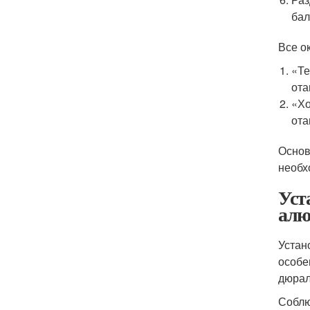
бал
Все о
«Те
ота
«Хо
ота
Основ
необх
Уст
алю
Устан
особе
дюрал
Соблю