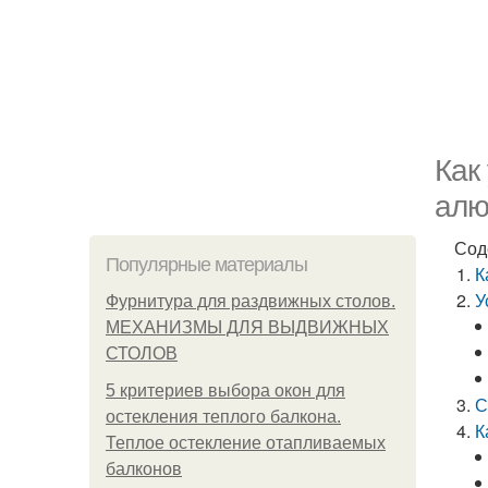
Как
алю
Сод
Популярные материалы
К
У
Фурнитура для раздвижных столов.
МЕХАНИЗМЫ ДЛЯ ВЫДВИЖНЫХ
СТОЛОВ
5 критериев выбора окон для
С
остекления теплого балкона.
К
Теплое остекление отапливаемых
балконов