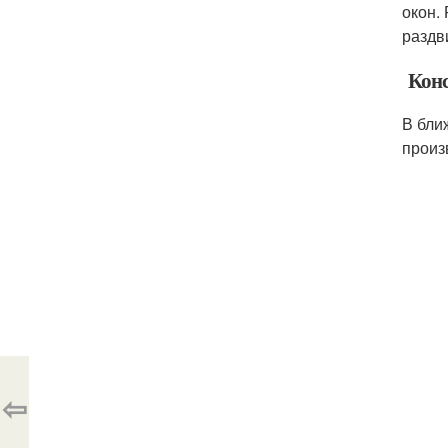
окон.
раздв
Конс
В бли
произ
⇦