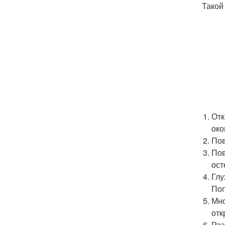
Такой
Отк
око
Пов
Пов
ост
Глу
Поп
Мно
отк
Раз