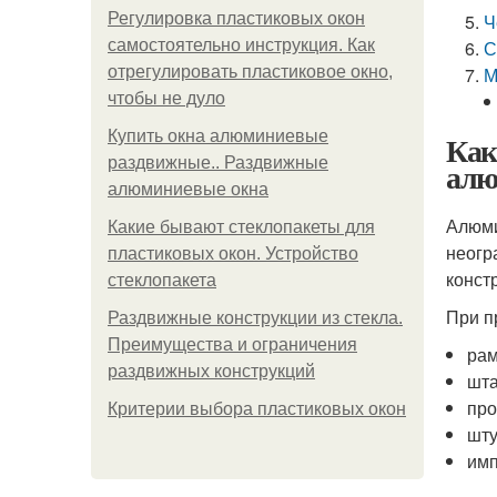
Регулировка пластиковых окон
Ч
самостоятельно инструкция. Как
С
отрегулировать пластиковое окно,
М
чтобы не дуло
Купить окна алюминиевые
Как
раздвижные.. Раздвижные
алю
алюминиевые окна
Алюми
Какие бывают стеклопакеты для
неогр
пластиковых окон. Устройство
конст
стеклопакета
При п
Раздвижные конструкции из стекла.
Преимущества и ограничения
рам
раздвижных конструкций
шта
про
Критерии выбора пластиковых окон
шту
имп