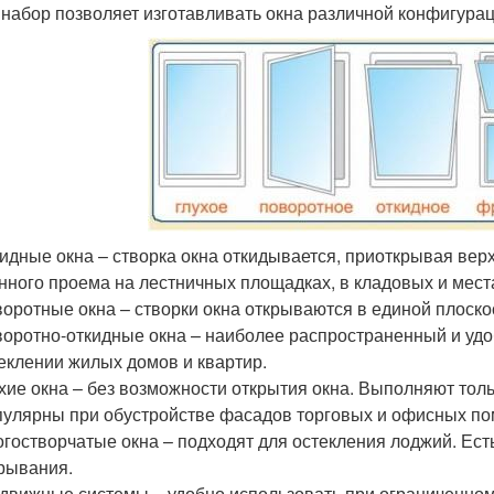
 набор позволяет изготавливать окна различной конфигура
идные окна – створка окна откидывается, приоткрывая вер
нного проема на лестничных площадках, в кладовых и места
оротные окна – створки окна открываются в единой плоско
оротно-откидные окна – наиболее распространенный и удо
еклении жилых домов и квартир.
хие окна – без возможности открытия окна. Выполняют то
улярны при обустройстве фасадов торговых и офисных пом
гостворчатые окна – подходят для остекления лоджий. Ест
рывания.
движные системы – удобно использовать при ограниченном