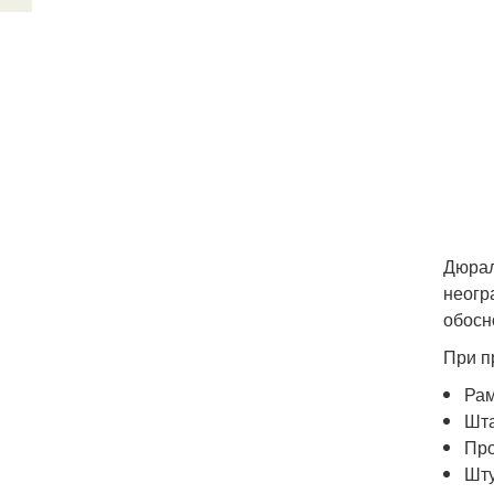
Дюрал
неогр
обосн
При п
Рам
Шта
Про
Шту