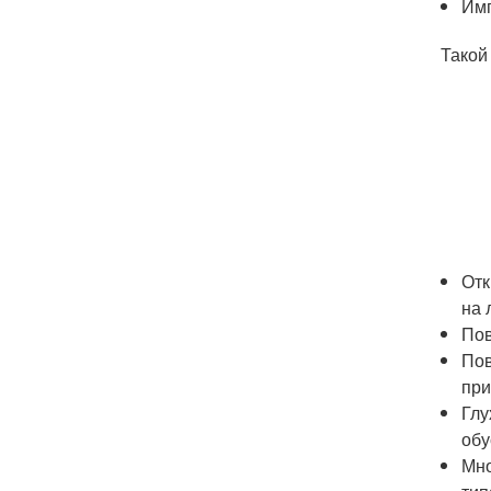
Имп
Такой
Отк
на 
Пов
Пов
при
Глу
обу
Мно