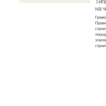
Тип
на 
Грамо
Прави
строи
текущ
этапо
строи