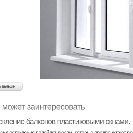
ь дальше →
 может заинтересовать
екление балконов пластиковыми окнами. 
 вид остекления подойдет людям, которые предпочитают пр