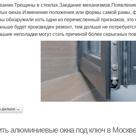
вании.Трещины в стеклах.Заедание механизмов.Появление 
тых окнах.Изменение положения или формы самой рамы, 
вы обнаружили хоть одни из перечисленный признаков, это
аньше будет произведен ремонт, тем дольше не потребует
ьшие неполадки могут стать причиной более серьезных по
ь дальше →
ить алюминиевые окна под ключ в Москв