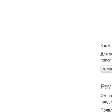
Как м
Для о
присп
читат
Рем
Оконн
приде
Появл