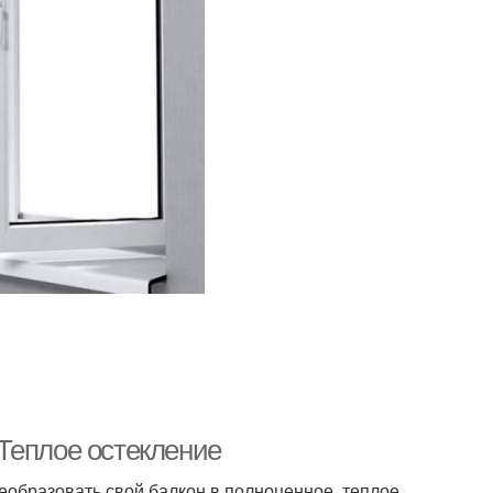
Теплое остекление
еобразовать свой балкон в полноценное, теплое