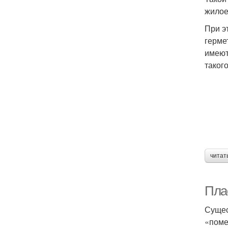
жилое
При э
герме
имеют
таког
читат
Пла
Сущес
«поме