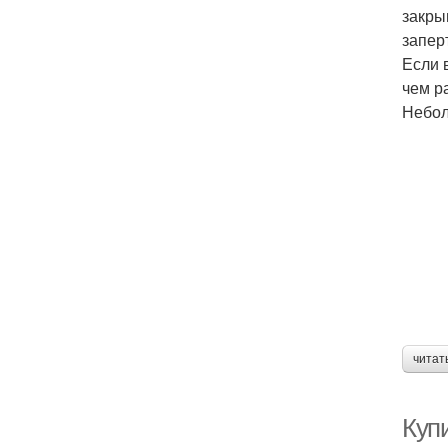
закры
запер
Если 
чем р
Небол
читат
Куп