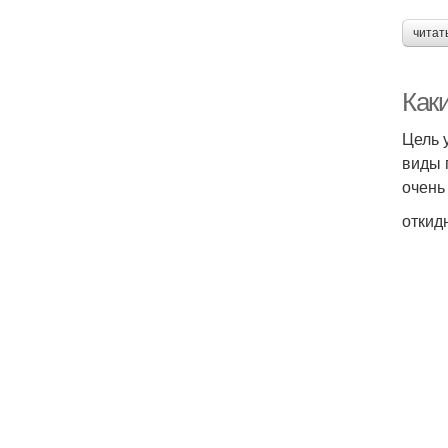
читат
Как
Цель 
виды 
очень
откид