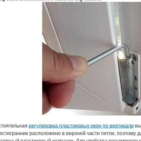
тоятельная
регулировка пластиковых окон по вертикали
вы
естигранник расположено в верхней части петли, поэтому д
ативный пластиковый колпачок. Для удобства регулировки 