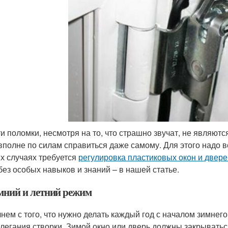
ти поломки, несмотря на то, что страшно звучат, не являют
вполне по силам справиться даже самому. Для этого надо в
их случаях требуется
регулировка пластиковых окон и двере
без особых навыков и знаний – в нашей статье.
мний и летний режим
нем с того, что нужно делать каждый год с началом зимнего 
легания створки. Зимой окно или дверь должны закрываться