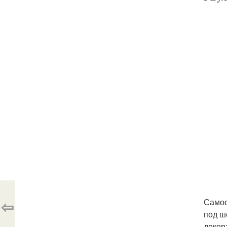
⇦
Самос
под ш
декор