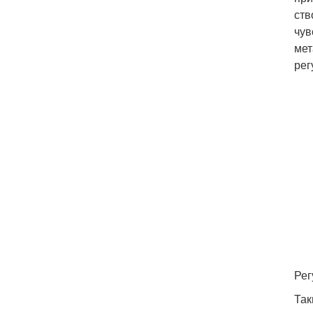
ств
чув
мет
рег
Рег
Так