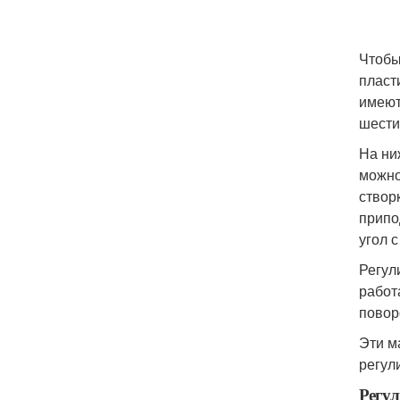
Чтобы
пласт
имеют
шести
На ни
можно
створ
припо
угол 
Регул
работ
повор
Эти м
регул
Регул