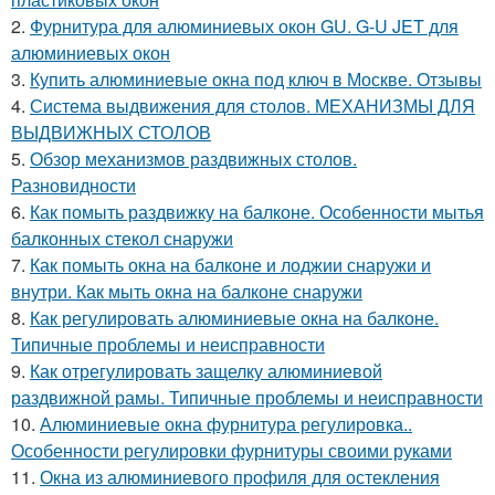
2.
Фурнитура для алюминиевых окон GU. G-U JET для
алюминиевых окон
3.
Купить алюминиевые окна под ключ в Москве. Отзывы
4.
Система выдвижения для столов. МЕХАНИЗМЫ ДЛЯ
ВЫДВИЖНЫХ СТОЛОВ
5.
Обзор механизмов раздвижных столов.
Разновидности
6.
Как помыть раздвижку на балконе. Особенности мытья
балконных стекол снаружи
7.
Как помыть окна на балконе и лоджии снаружи и
внутри. Как мыть окна на балконе снаружи
8.
Как регулировать алюминиевые окна на балконе.
Типичные проблемы и неисправности
9.
Как отрегулировать защелку алюминиевой
раздвижной рамы. Типичные проблемы и неисправности
10.
Алюминиевые окна фурнитура регулировка..
Особенности регулировки фурнитуры своими руками
11.
Окна из алюминиевого профиля для остекления