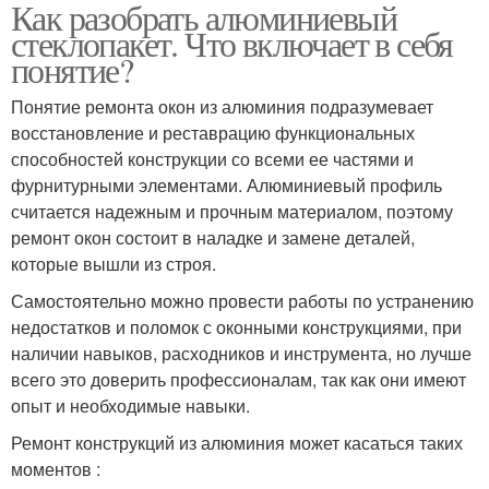
Как разобрать алюминиевый
Стеклопакет из рамного
Стеклопакет в
стеклопакет. Что включает в себя
профиля
фасадном алюминии
понятие?
Понятие ремонта окон из алюминия подразумевает
Алюминиевые
восстановление и реставрацию функциональных
Алюминиевые окна
стеклопакеты
способностей конструкции со всеми ее частями и
фурнитурными элементами. Алюминиевый профиль
считается надежным и прочным материалом, поэтому
ремонт окон состоит в наладке и замене деталей,
Стекло в алюминиевом
которые вышли из строя.
профиле
Самостоятельно можно провести работы по устранению
недостатков и поломок с оконными конструкциями, при
наличии навыков, расходников и инструмента, но лучше
всего это доверить профессионалам, так как они имеют
опыт и необходимые навыки.
Ремонт конструкций из алюминия может касаться таких
моментов :