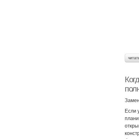
читат
Ког
пол
Замен
Если 
плани
откры
конст