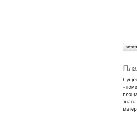
читат
Пла
Сущес
«поме
площа
знать
матер