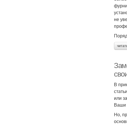
фурни
устан
не ув
профе
Поряд
читат
Зам
сво
В при
стать
или з
Ваши 
Но, п
основ