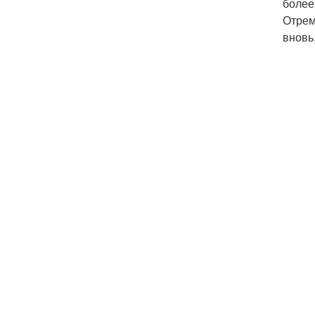
более
Отрем
вновь