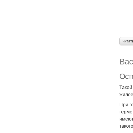
читат
Вас
Ост
Такой
жилое
При э
герме
имеют
таког