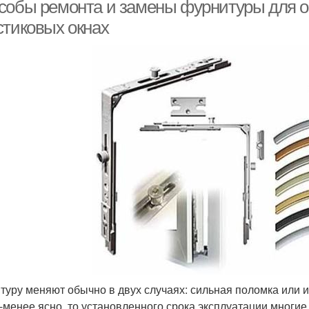
пластиковых окон
собы ремонта и замены фурнитуры для о
стиковых окнах
туру меняют обычно в двух случаях: сильная поломка или и
-менее ясно, то установленного срока эксплуатации многи