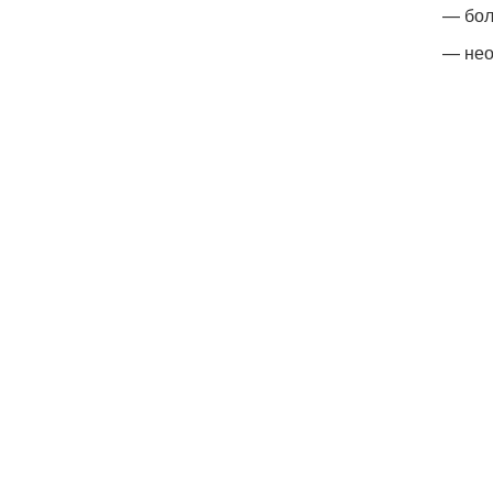
— бол
— нео