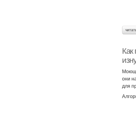
читат
Как 
изн
Моющи
они н
для п
Алгор