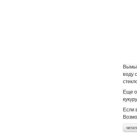
Вымыт
воду 
стекло
Еще о
кукур
Если 
Возмо
читат