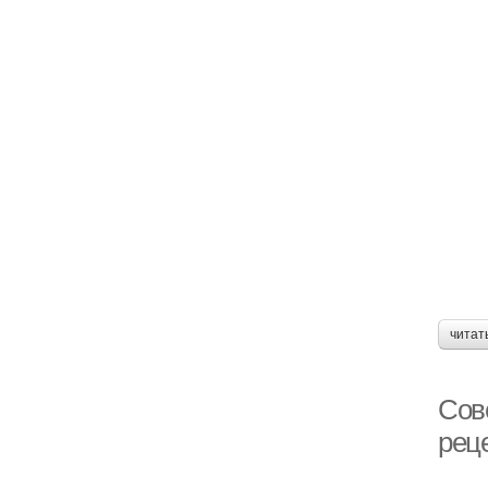
читат
Сов
рец