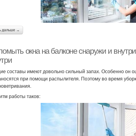
ь дальше →
помыть окна на балконе снаружи и внутри
утри
е составы имеют довольно сильный запах. Особенно он ощу
аносятся при помощи распылителя. Поэтому во время уборк
роветривания.
итм работы таков: