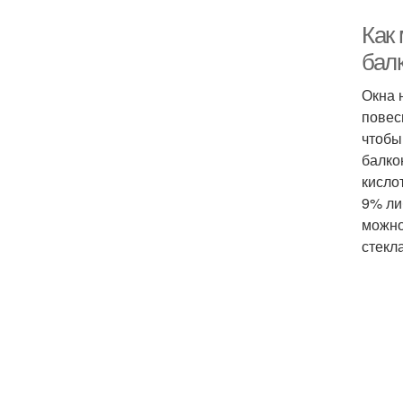
Как
бал
Окна 
повес
чтобы 
балко
кисло
9% ли
можно
стекла