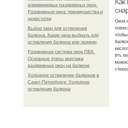
Как
алюминиевых раздвижных окон.
сна
Раздвижные окна: преимущества и
недостатки
Окна 
повес
Выбор окон для остекления
чтобы 
балкона. Какие окна выбрать для
балко
остекления балкона или лоджии
кисло
Раздвижная система окон ПВХ.
9% ли
Основные этапы монтажа
можно
раздвижных окон на балконе
стекла
Холодное остекление балконов в
Санкт-Петербурге. Холодное
остекление балкона