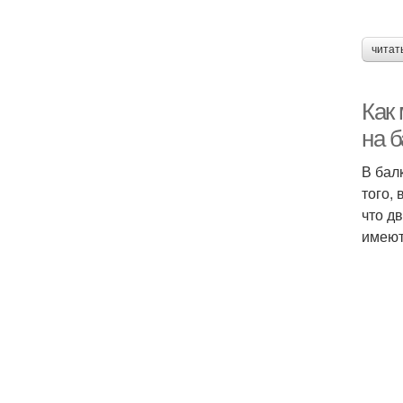
читат
Как
на 
В бал
того,
что д
имеют