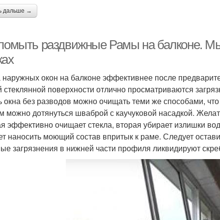
ь дальше →
 помыть раздвижные Рамы на балконе. Мы
жах
 наружных окон на балконе эффективнее после предварите
й стеклянной поверхности отлично просматриваются загря
ь окна без разводов можно очищать теми же способами, что
м можно дотянуться шваброй с каучуковой насадкой. Желат
я эффективно очищает стекла, вторая убирает излишки вод
ет наносить моющий состав впритык к раме. Следует остави
ые загрязнения в нижней части профиля ликвидируют скреб