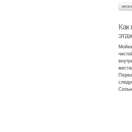
читат
Как
эта
Мойка
чисто
внутр
места
Перва
следу
Сильн