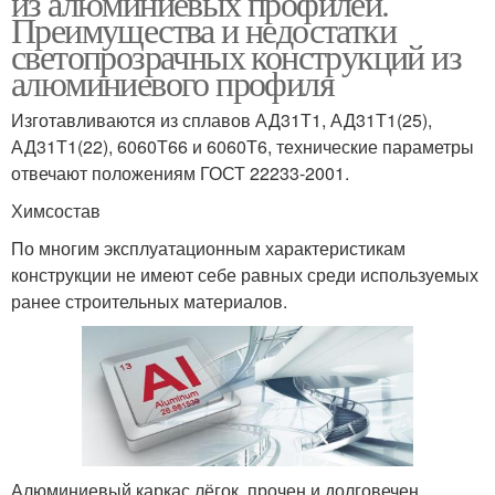
из алюминиевых профилей.
Преимущества и недостатки
светопрозрачных конструкций из
алюминиевого профиля
Профиль для дверей
Межкомнатные двери
Изготавливаются из сплавов АД31Т1, АД31Т1(25),
АД31Т1(22), 6060Т66 и 6060Т6, технические параметры
отвечают положениям ГОСТ 22233-2001.
Химсостав
Двери для магазина
По многим эксплуатационным характеристикам
конструкции не имеют себе равных среди используемых
ранее строительных материалов.
Алюминиевый каркас лёгок, прочен и долговечен