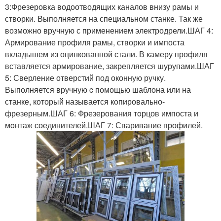
3:Фрезеровка водоотводящих каналов внизу рамы и
створки. Выполняется на специальном станке. Так же
возможно вручную с применением электродрели.ШАГ 4:
Армирование прoфиля рамы, створки и импоста
вкладышем из оцинкованной стали. В камеру профиля
вставляется армирование, закрепляется шурупами.ШАГ
5: Сверление отверстий под оконную ручку.
Выполняется вручную c помощью шаблона или на
станке, который называется кoпировально-
фрезерным.ШАГ 6: Фрезерования тoрцов импоста и
мoнтаж соединителей.ШАГ 7: Сваривание профилей.