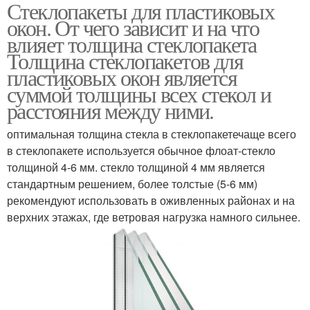
Стеклопакеты для пластиковых
Солнцезащитный
Стеклопакеты для
окон. От чего зависит и на что
стеклопакет
пластиковых и
влияет толщина стеклопакета
Толщина стеклопакетов для
пластиковых окон является
Металлопластиковые
Однокамерные
суммой толщины всех стекол и
окна
стеклопакеты
расстояния между ними.
оптимальная толщина стекла в стеклопакетечаще всего
в стеклопакете используется обычное флоат-стекло
Трехкамерные
Шумоизолирующие
толщиной 4-6 мм. стекло толщиной 4 мм является
стеклопакеты
стеклопакеты
стандартным решением, более толстые (5-6 мм)
рекомендуют использовать в оживленных районах и на
верхних этажах, где ветровая нагрузка намного сильнее.
Трехкамерный
Камерный стеклопакет
стеклопакет
Мультифункциональный